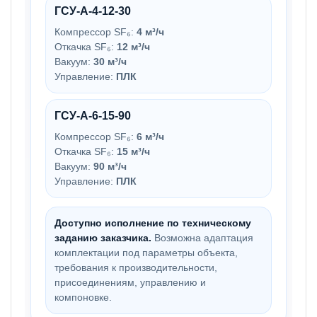
ГСУ-А-4-12-30
Компрессор SF₆:
4 м³/ч
Откачка SF₆:
12 м³/ч
Вакуум:
30 м³/ч
Управление:
ПЛК
ГСУ-А-6-15-90
Компрессор SF₆:
6 м³/ч
Откачка SF₆:
15 м³/ч
Вакуум:
90 м³/ч
Управление:
ПЛК
Доступно исполнение по техническому
заданию заказчика.
Возможна адаптация
комплектации под параметры объекта,
требования к производительности,
присоединениям, управлению и
компоновке.