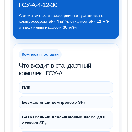
ГСУ-А-4-12-30
Автоматическая газосервисная установка с
компрессором SF₆
4 м³/ч
, откачкой SF₆
12 м³/ч
и вакуумным насосом
30 м³/ч
.
Комплект поставки
Что входит в стандартный
комплект ГСУ-А
ПЛК
Безмасляный компрессор SF₆
Безмасляный всасывающий насос для
откачки SF₆