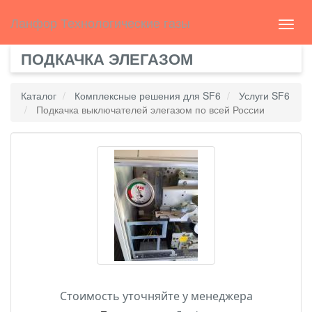
Select Language
▼
english
Ланфор Технологические газы
Toggl
navig
ПОДКАЧКА ЭЛЕГАЗОМ
Каталог
Комплексные решения для SF6
Услуги SF6
Подкачка выключателей элегазом по всей России
Стоимость уточняйте у менеджера