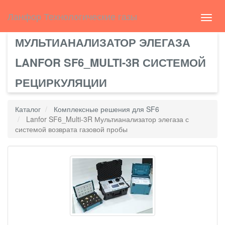
Select Language
▼
english
Ланфор Технологические газы
Toggl
navig
МУЛЬТИАНАЛИЗАТОР ЭЛЕГАЗА
LANFOR SF6_MULTI-3R СИСТЕМОЙ
РЕЦИРКУЛЯЦИИ
Каталог
Комплексные решения для SF6
Lanfor SF6_Multi-3R Мультианализатор элегаза с
системой возврата газовой пробы