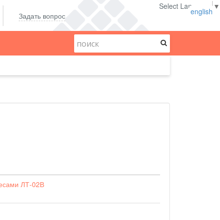
Select Language
▼
english
Задать вопрос
весами ЛТ-02В