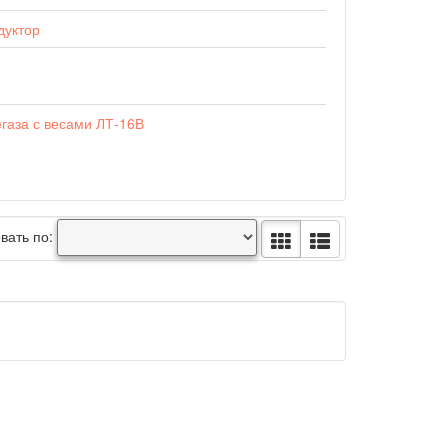
дуктор
егаза с весами ЛТ-16В
вать по: