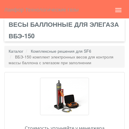
Select Language
▼
english
Ланфор Технологические газы
Toggl
navig
ВЕСЫ БАЛЛОННЫЕ ДЛЯ ЭЛЕГАЗА
ВБЭ-150
Каталог
Комплексные решения для SF6
ВБЭ-150 комплект электронных весов для контроля
массы баллона с элегазом при заполнении
Стоимость уточняйте у менеджера