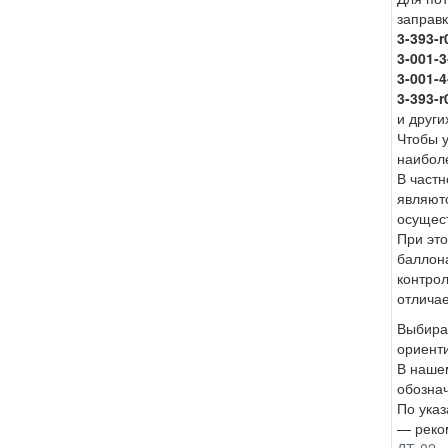
заправ
3-393-
3-001-
3-001-
3-393-
и други
Чтобы у
наибол
В частн
являют
осущест
При это
баллона
контрол
отличае
Выбирая
ориенти
В нашем
обозна
По указ
— реко