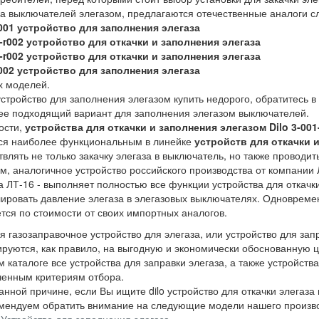
ка выключателей элегазом, предлагаются отечественные аналоги 
r001 устройство для заполнения элегаза
3-r002 устройство для откачки и заполнения элегаза
4-r002 устройство для откачки и заполнения элегаза
r002 устройство для заполнения элегаза
х моделей.
стройство для заполнения элегазом купить недорого, обратитесь 
ее подходящий вариант для заполнения элегазом выключателей.
ости,
устройства для откачки и заполнения элегазом Dilo 3-001
ся наиболее функциональным в линейке
устройств для откачки и
влять не только закачку элегаза в выключатель, но также проводи
м, аналогичное устройство российского производства от компан
 ЛТ-16 - выполняет полностью все функции устройства для откачки
ировать давление элегаза в элегазовых выключателях. Одновременн
тся по стоимости от своих импортных аналогов.
 газозаправочное устройство для элегаза, или устройство для зап
руются, как правило, на выгодную и экономически обоснованную ц
 каталоге все устройства для заправки элегаза, а также устройств
ченным критериям отбора.
анной причине, если Вы ищите dilo устройство для откачки элегаза
мендуем обратить внимание на следующие модели нашего произво