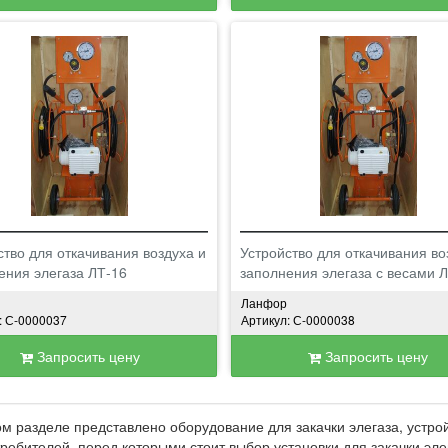
ство для откачивания воздуха и
Устройство для откачивания во
ения элегаза ЛТ-16
заполнения элегаза с весами 
Ланфор
: С-0000037
Артикул: С-0000038
Запросить цену
Запросить цену
м разделе представлено оборудование для закачки элегаза, устрой
ребителей, перед которыми стоит выбор установки для закачки элег