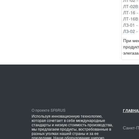
ЛТ-02 -
ЛТ-02В 
ЛТ-16 -
ЛТ-16В 
ЛЗ-01 -
ЛЗ-02 -
При мен
продукт
элегаза
О проекте SF6RUS
ГЛАВНА
Используя инновационную технологию,
которая сочетает в себе международные
стандарты и низкую стоимость производства,
Санкт-
мы предлагаем продукты, востребованные в
разных уголках нашей страны и за ее
пределами. Наше оборудование широко