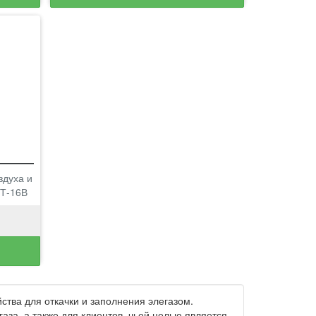
здуха и
ЛТ-16В
ства для откачки и заполнения элегазом.
аза, а также для клиентов, чьей целью является