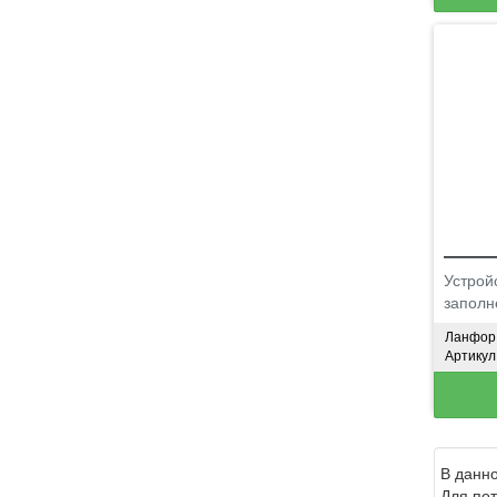
Устрой
заполн
Ланфор
Артикул
В данно
Для пот