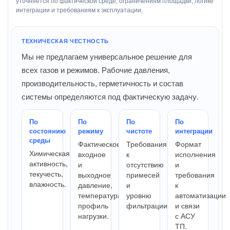
уточняется по фактической среде, ограничениям площадки, логике
интеграции и требованиям к эксплуатации.
ТЕХНИЧЕСКАЯ ЧЕСТНОСТЬ
Мы не предлагаем универсальное решение для
всех газов и режимов. Рабочие давления,
производительность, герметичность и состав
системы определяются под фактическую задачу.
По
По
По
По
состоянию
режиму
чистоте
интеграции
среды
Фактическое
Требования
Формат
Химическая
входное
к
исполнения
активность,
и
отсутствию
и
текучесть,
выходное
примесей
требования
влажность.
давление,
и
к
температура,
уровню
автоматизации
профиль
фильтрации.
и связи
нагрузки.
с АСУ
ТП.