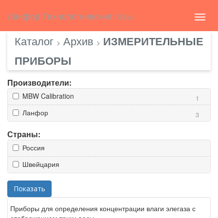
Select Language
▼
english
Ланфор Технологические газы
Toggl
navig
Каталог
Архив
ИЗМЕРИТЕЛЬНЫЕ
>
>
ПРИБОРЫ
Производители:
MBW Calibration
1
Ланфор
3
Страны:
Россия
Швейцария
Показать
Приборы для определения концентрации влаги элегаза с