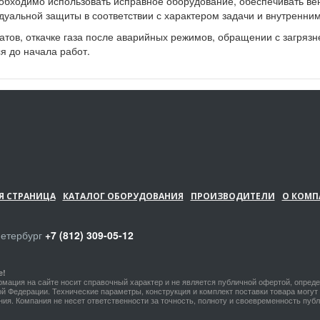
обходимо использовать исправное оборудование, обеспечивать ве
дуальной защиты в соответствии с характером задачи и внутренни
тов, откачке газа после аварийных режимов, обращении с загрязн
я до начала работ.
Я СТРАНИЦА
КАТАЛОГ ОБОРУДОВАНИЯ
ПРОИЗВОДИТЕЛИ
О КОМП
Петербург
+7 (812) 309-05-12
е!
мация на сайте носит справочный характер и не является публичной офертой, опред
й Федерации. Технические параметры, конструкция и комплект поставки товара могу
ия. Компания не несет ответственности за точность, полноту и своевременность пу