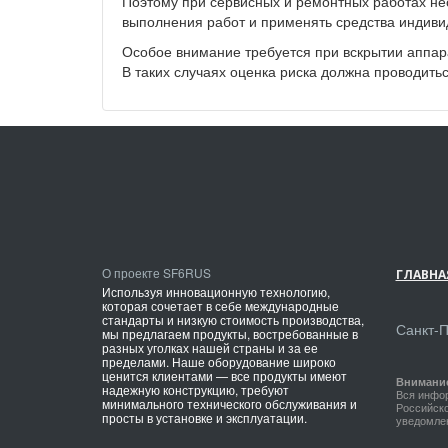
Поэтому при сервисных и ремонтных работах не
выполнения работ и применять средства индиви
Особое внимание требуется при вскрытии аппара
В таких случаях оценка риска должна проводитьс
О проекте SF6RUS
ГЛАВНА
Используя инновационную технологию,
которая сочетает в себе международные
стандарты и низкую стоимость производства,
Санкт-
мы предлагаем продукты, востребованные в
разных уголках нашей страны и за ее
пределами. Наше оборудование широко
ценится клиентами — все продукты имеют
Внимани
надежную конструкцию, требуют
Вся инфор
минимального технического обслуживания и
Российско
просты в установке и эксплуатации.
уведомлен