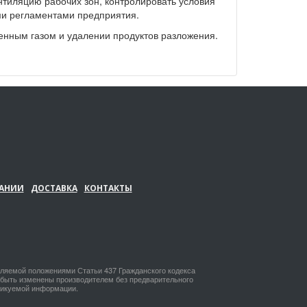
нтиляцию рабочих зон, контролировать условия
ми регламентами предприятия.
енным газом и удалении продуктов разложения.
АНИИ
ДОСТАВКА
КОНТАКТЫ
еляемой положениями Статьи 437 Гражданского кодекса
т быть изменены производителем без предварительного
бликуемой информации.